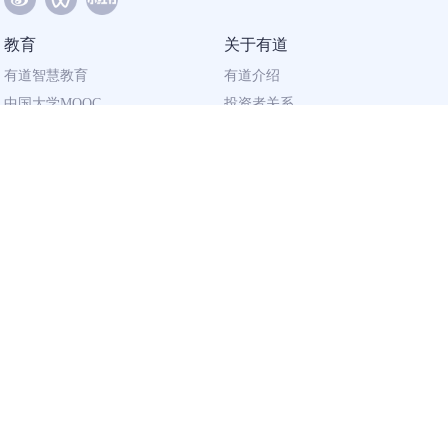
教育
关于有道
有道智慧教育
有道介绍
中国大学MOOC
投资者关系
网易有道校企合作
社会责任
同道计划
廉正举报
联系我们
加入有道
相关资质
校园招聘
营业执照
社会招聘
出版物经营许可证
广播电视节目
制作许可证
用户资质
企业
隐私政策
有道智云 · AI 开放平台