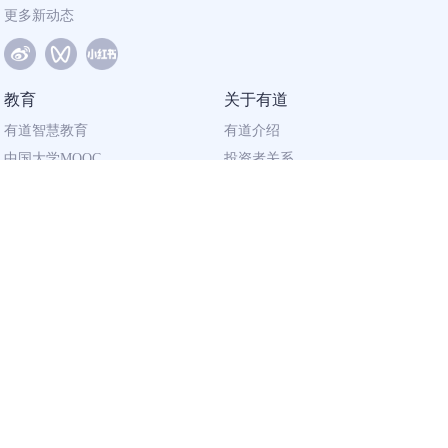
更多新动态
教育
关于有道
有道智慧教育
有道介绍
中国大学MOOC
投资者关系
网易有道校企合作
社会责任
同道计划
廉正举报
联系我们
加入有道
相关资质
校园招聘
营业执照
社会招聘
出版物经营许可证
广播电视节目
制作许可证