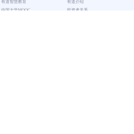
有道智慧教育
有道介绍
中国大学MOOC
投资者关系
网易有道校企合作
社会责任
同道计划
廉正举报
联系我们
加入有道
相关资质
校园招聘
营业执照
社会招聘
出版物经营许可证
广播电视节目
制作许可证
用户资质
企业
隐私政策
有道智云 · AI 开放平台
服务条款
有道智选
Youdao Ads