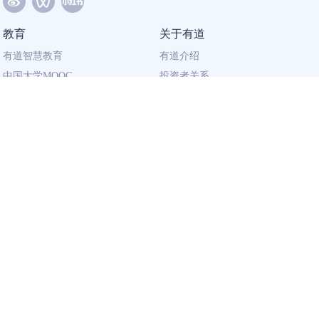
教育
关于有道
有道智慧教育
有道介绍
中国大学MOOC
投资者关系
网易有道校企合作
社会责任
同道计划
廉正举报
联系我们
加入有道
相关资质
校园招聘
营业执照
社会招聘
出版物经营许可证
广播电视节目
制作许可证
用户资质
企业