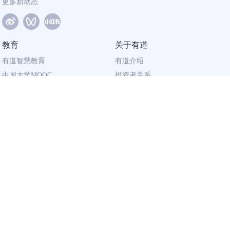
更多新动态
教育
关于有道
有道智慧教育
有道介绍
中国大学MOOC
投资者关系
网易有道校企合作
社会责任
同道计划
廉正举报
联系我们
加入有道
相关资质
校园招聘
营业执照
社会招聘
出版物经营许可证
广播电视节目
制作许可证