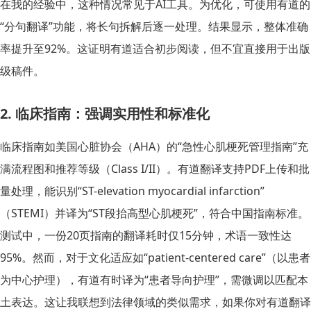
在我的经验中，这种情况常见于AI工具。为优化，可使用有道的
“分句翻译”功能，将长句拆解后逐一处理。结果显示，整体准确
率提升至92%。这证明有道适合初步阅读，但不宜直接用于出版
级稿件。
2. 临床指南：强调实用性和标准化
临床指南如美国心脏协会（AHA）的“急性心肌梗死管理指南”充
满流程图和推荐等级（Class I/II）。有道翻译支持PDF上传和批
量处理，能识别“ST-elevation myocardial infarction”
（STEMI）并译为“ST段抬高型心肌梗死”，符合中国指南标准。
测试中，一份20页指南的翻译耗时仅15分钟，术语一致性达
95%。然而，对于文化适应如“patient-centered care”（以患者
为中心护理），有道有时译为“患者导向护理”，需微调以匹配本
土表达。这让我联想到法律领域的类似需求，如果你对
有道翻译