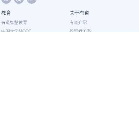
教育
关于有道
有道智慧教育
有道介绍
中国大学MOOC
投资者关系
网易有道校企合作
社会责任
同道计划
廉正举报
联系我们
加入有道
相关资质
校园招聘
营业执照
社会招聘
出版物经营许可证
广播电视节目
制作许可证
用户资质
企业
隐私政策
有道智云 · AI 开放平台