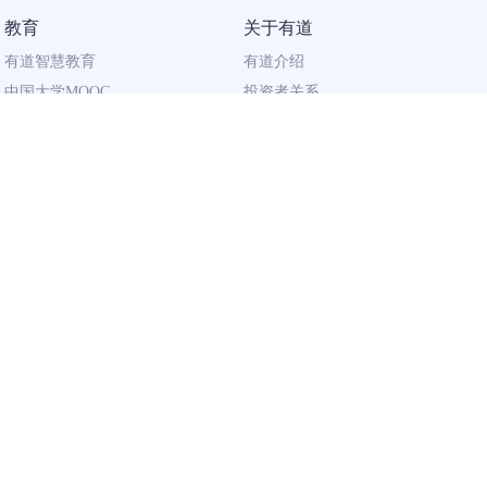
教育
关于有道
有道智慧教育
有道介绍
中国大学MOOC
投资者关系
网易有道校企合作
社会责任
同道计划
廉正举报
联系我们
加入有道
相关资质
校园招聘
营业执照
社会招聘
出版物经营许可证
广播电视节目
制作许可证
用户资质
企业
隐私政策
有道智云 · AI 开放平台