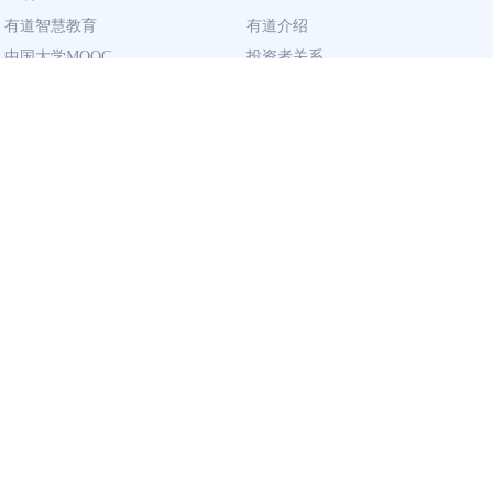
有道智慧教育
有道介绍
中国大学MOOC
投资者关系
网易有道校企合作
社会责任
同道计划
廉正举报
联系我们
加入有道
相关资质
校园招聘
营业执照
社会招聘
出版物经营许可证
广播电视节目
制作许可证
用户资质
企业
隐私政策
有道智云 · AI 开放平台
服务条款
有道智选