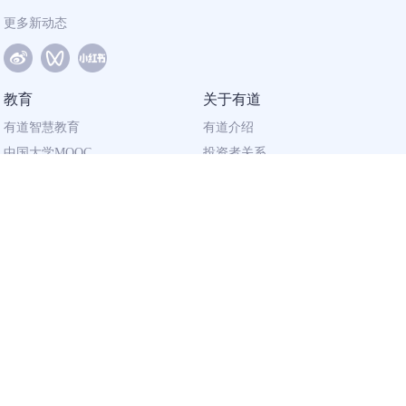
更多新动态
教育
关于有道
有道智慧教育
有道介绍
中国大学MOOC
投资者关系
网易有道校企合作
社会责任
同道计划
廉正举报
联系我们
加入有道
相关资质
校园招聘
营业执照
社会招聘
出版物经营许可证
广播电视节目
制作许可证