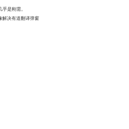
几乎是刚需。
像
解决有道翻译弹窗