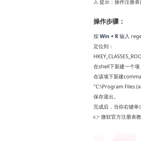
⚠️ 提示：操作注册
操作步骤：
按
Win + R
输入
rege
定位到：
在
shell
下新建一个项
在该项下新建
comma
保存退出。
完成后，当你右键单
👉 微软官方注册表教