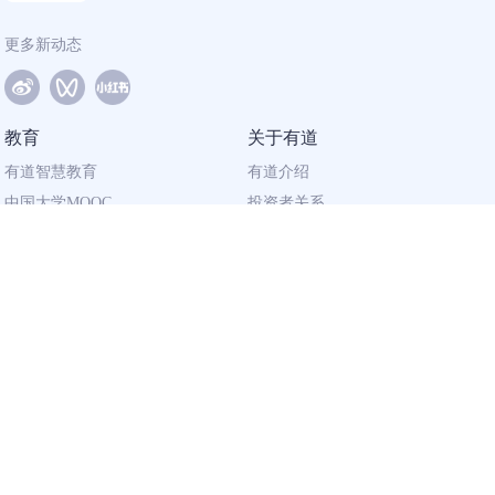
更多新动态
教育
关于有道
有道智慧教育
有道介绍
中国大学MOOC
投资者关系
网易有道校企合作
社会责任
同道计划
廉正举报
联系我们
加入有道
相关资质
校园招聘
营业执照
社会招聘
出版物经营许可证
广播电视节目